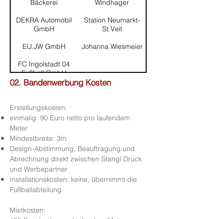
Bäckerei
Windhager
DEKRA Automobil
Station Neumarkt-
GmbH
St.Veit
EU.JW GmbH
Johanna Wiesmeier
FC Ingolstadt 04
Fußball GmbH
02. Bandenwerbung Kosten
Fliesen
Georg Hackner
Erstellungskosten:
Helga Weilinger-
Fuchs GmbH
Fuchs
einmalig: 90 Euro netto pro laufendem
Meter
Gewürze Freilinger
Mindestbreite: 3m
Design-Abstimmung, Beauftragung und
Haberl Beton
Abrechnung direkt zwischen Stangl Druck
und Werbepartner
Holz Balk
Installationskosten: keine, übernimmt die
Fußballabteilung
Kreissparkasse
Neumarkt-St. Veit
​Mietkosten: