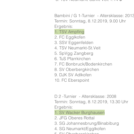
Bambini / G 1-Turnier - Altersklasse: 201
Termin: Sonntag, 8.12.2019, 9.00 Uhr
Ergebnis:
1. TSV Ampfing
2. FC Egglkofen
3. SSV Eggenfelden
4. TSV Neumarkt-St.Veit
5. SpVgg Zangberg
6. TuS Pfarrkirchen
7. FC Bonbruck/Bodenkirchen
8. SV Oberbergkirchen
9. DJK SV Adlkofen
10. FC Eberspoint
D 2 -Turnier - Altersklasse: 2008
Termin: Sonntag, 8.12.2019, 13.30 Uhr
Ergebnis:
1. SV Wacker Burghausen
2. JFG Oberes Rottal
3. SG Johannesbrung/Binabiburg
4. SG Neumarkt/Egglkofen