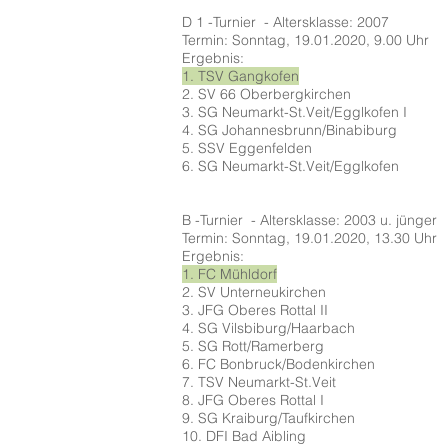
D 1 -Turnier - Altersklasse: 2007
Termin: Sonntag, 19.01.2020, 9.00 Uhr
Ergebnis:
1. TSV Gangkofen
2. SV 66 Oberbergkirchen
3. SG Neumarkt-St.Veit/Egglkofen I
4. SG Johannesbrunn/Binabiburg
5. SSV Eggenfelden
6. SG Neumarkt-St.Veit/Egglkofen
B -Turnier - Altersklasse: 2003 u. jünger
Termin: Sonntag, 19.01.2020, 13.30 Uhr
Ergebnis:
1. FC Mühldorf
2. SV Unterneukirchen
3. JFG Oberes Rottal II
4. SG Vilsbiburg/Haarbach
5. SG Rott/Ramerberg
6. FC Bonbruck/Bodenkirchen
7. TSV Neumarkt-St.Veit
8. JFG Oberes Rottal I
9. SG Kraiburg/Taufkirchen
10. DFI Bad Aibling