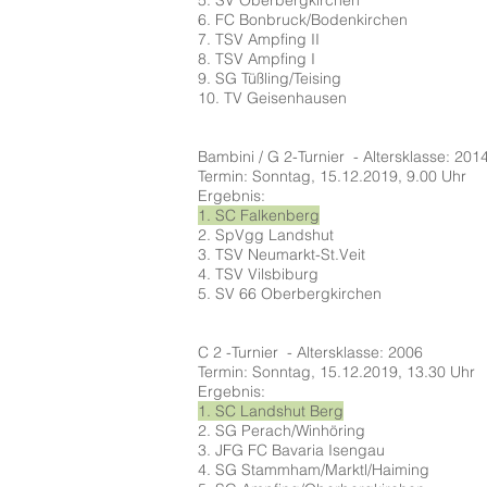
5. SV Oberbergkirchen
6. FC Bonbruck/Bodenkirchen
7. TSV Ampfing II
8. TSV Ampfing I
9. SG Tüßling/Teising
10. TV Geisenhausen
Bambini / G 2-Turnier - Altersklasse: 201
Termin: Sonntag, 15.12.2019, 9.00 Uhr
Ergebnis:
1. SC Falkenberg
2. SpVgg Landshut
3. TSV Neumarkt-St.Veit
4. TSV Vilsbiburg
5. SV 66 Oberbergkirchen​
C 2 -Turnier - Altersklasse: 2006
Termin: Sonntag, 15.12.2019, 13.30 Uhr
Ergebnis:
1. SC Landshut Berg
2. SG Perach/Winhöring
3. JFG FC Bavaria Isengau
4. SG Stammham/Marktl/Haiming