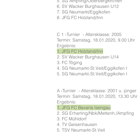
5. SG Ampfing/Oberbergkirchen
6. SV Wacker Burghausen U12
7. SG Neumarkt/Egglkofen
8. JFG FC Holzland/Inn
C 1 -Turnier - Altersklasse: 2005
Termin: Samstag, 18.01.2020, 9.00 Uhr
Ergebnis:
1. JFG FC Holzland/Inn
2. SV Wacker Burghausen U14
3. FC Töging
4. SG Neumarkt-St.Veit/Egglkofen I
5. SG Neumarkt-St.Veit/Egglkofen I
A -Turnier - Altersklasse: 2001 u. jünger
Termin: Samstag, 18.01.2020, 13.30 Uhr
Ergebnis:
1. JFG FC Bavaria Isengau
2. SG Erharting/Nbk/Mettenh./Ampfing
3. FC Mühldorf
4. TV Geisenhausen
5. TSV Neumarkt-St.Veit