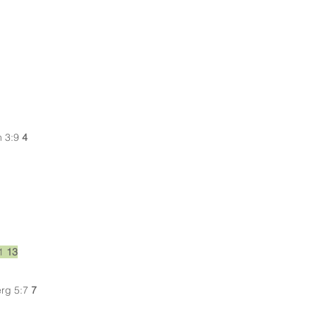
n
3:9
4
:1
13
erg
5:7
7