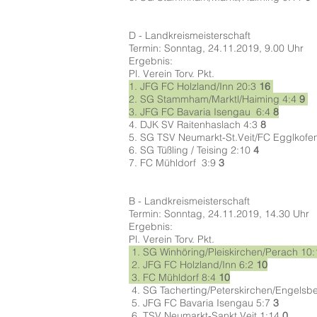
D - Landkreismeisterschaft
Termin: Sonntag, 24.11.2019, 9.00 Uhr
Ergebnis:
Pl. Verein Torv. Pkt.
1.
JFG FC Holzland/Inn
20:3
16
2.
SG Stammham/Marktl/Haiming
4:4
9
3.
JFG FC Bavaria Isengau
6:4
8
4.
DJK SV Raitenhaslach
4:3
8
5.
SG TSV Neumarkt-St.Veit/FC Egglkofe
6.
SG Tüßling / Teising
2:10
4
7.
FC Mühldorf
3:9
3
B - Landkreismeisterschaft
Termin: Sonntag, 24.11.2019, 14.30 Uhr
Ergebnis:
Pl. Verein Torv. Pkt.
1.
SG Winhöring/Pleiskirchen/Perach
10
2.
JFG FC Holzland/Inn
6:2
10
3.
FC Mühldorf
8:4
10
4.
SG Tacherting/Peterskirchen/Engelsb
5.
JFG FC Bavaria Isengau
5:7
3
6.
TSV Neumarkt-Sankt Veit
1:14
0