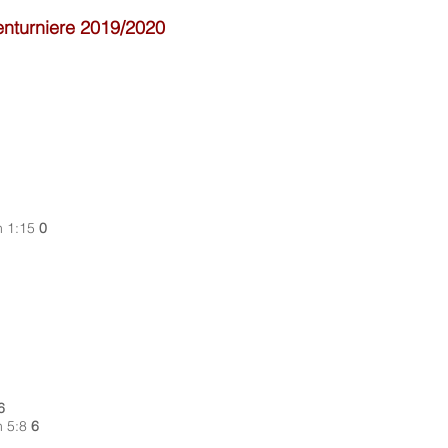
enturniere 2019/2020
n 1
:15
0
6
n
5
:8
6