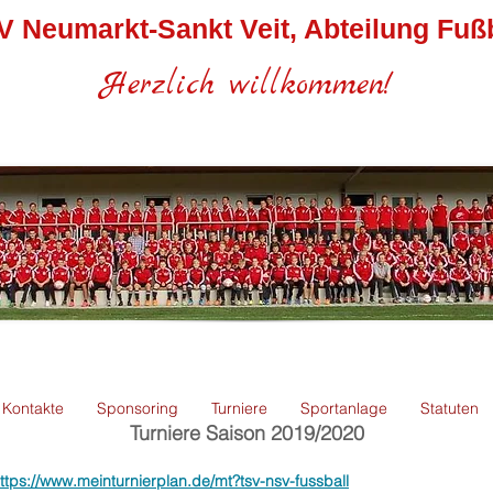
V Neumarkt-Sankt Veit, Abteilung Fußb
Herzlich willkommen!
Kontakte
Sponsoring
Turniere
Sportanlage
Statuten
Turniere Saison 2019/2020
ttps://www.meinturnierplan.de/mt?tsv-nsv-fussball