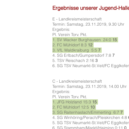
Ergebnisse
unserer Jugend-Hall
E - Landkreismeisterschaft
Termin: Samstag, 23.11.2019, 9.30 Uhr
Ergebnis:
Pl. Verein Torv. Pkt.
1. SV Wacker Burghausen
24:0
15
2.
FC Mühldorf
8
:3
12
3. VfL Waldkraiburg
5
:5
7
4. SG Erlbach/Gumpersdorf
7
:8
7
5. TSV Reischach
2:16
3
6.
SG TSV Neumarkt-St.Veit/FC Egglkofe
C - Landkreismeisterschaft
Termin: Samstag, 23.11.2019, 14.00 Uhr
Ergebnis:
Pl. Verein Torv. Pkt.
1. JFG Holzland
15
:3
15
2.
FC Mühldorf
12
:5
10
3. SG Raitenhaslach/Emmerting
6
:7
7
4. SG Winhöring/Perach/Pleiskirchen
4
:8
5.
SG TSV Neumarkt-St.Veit/FC Egglkofe
6. SG Stammham/Marktl/Haiming
0
:11
0