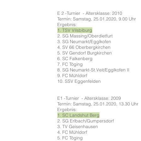
E 2 -Turnier - Altersklasse: 2010
Termin: Samstag, 25.01.2020, 9.00 Uhr
Ergebnis:
1. TSV Vilsbiburg
2. SG Massing/Oberdietfurt
3. SG Neumarkt/Egglkofen
4. SV 66 Oberbergkirchen
5. SV Gendorf Burgkirchen
6. SC Falkenberg
7. FC Töging
8. SG Neumarkt-St.Veit/Egglkofen II
9. FC Mühldorf
10. SSV Eggenfelden
E1 -Turnier - Altersklasse: 2009
Termin: Samstag, 25.01.2020, 13.30 Uhr
Ergebnis:
1. SC Landshut Berg
2. SG Erlbach/Gumpersdorf
3. TV Geisenhausen
4. FC Mühldorf
5. FC Töging