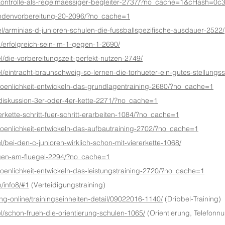
-ballkontrolle-als-regelmaessiger-begleiter-2737/?no_cache=1&cHash
krundenvorbereitung-20-2096/?no_cache=1
ikel/arminias-d-junioren-schulen-die-fussballspezifische-ausdauer-2522/
kel/erfolgreich-sein-im-1-gegen-1-2690/
kel/die-vorbereitungszeit-perfekt-nutzen-2749/
kel/eintracht-braunschweig-so-lernen-die-torhueter-ein-gutes-stellungs
ersoenlichkeit-entwickeln-das-grundlagentraining-2680/?no_cache=1
m-diskussion-3er-oder-4er-kette-2271/?no_cache=1
ierkette-schritt-fuer-schritt-erarbeiten-1084/?no_cache=1
ersoenlichkeit-entwickeln-das-aufbautraining-2702/?no_cache=1
kel/bei-den-c-junioren-wirklich-schon-mit-viererkette-1068/
idigen-am-fluegel-2294/?no_cache=1
rsoenlichkeit-entwickeln-das-leistungstraining-2720/?no_cache=1
n/info8/#1
(Verteidigungstraining)
ning-online/trainingseinheiten-detail/09022016-1140/
(Dribbel-Training)
kel/schon-frueh-die-orientierung-schulen-1065/
(Orientierung, Telefonn