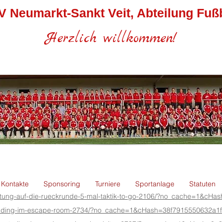
V Neumarkt-Sankt Veit, Abteilung Fußb
Herzlich willkommen!
Kontakte
Sponsoring
Turniere
Sportanlage
Statuten
bereitung-auf-die-rueckrunde-5-mal-taktik-to-go-2106/?no_cache=1
ambuilding-im-escape-room-2734/?no_cache=1&cHash=38f7915550632a