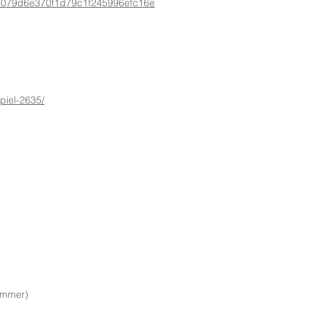
=0c3079d6e370f1d79c1f245996efc16e
spiel-2635/
ummer)