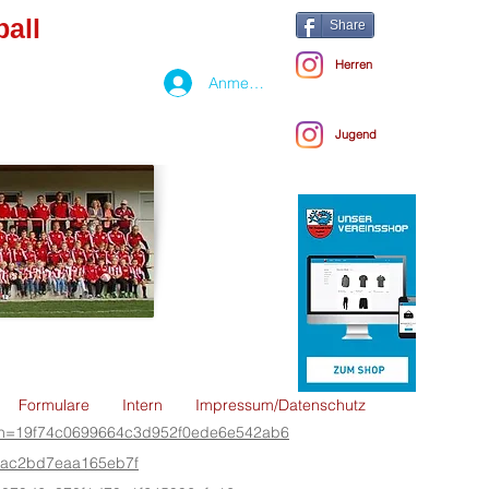
all
Share
Herren
Anmelden
Jugend
Formulare
Intern
Impressum/Datenschutz
&cHash=19f74c0699664c3d952f0ede6e542ab6
1fac2bd7eaa165eb7f