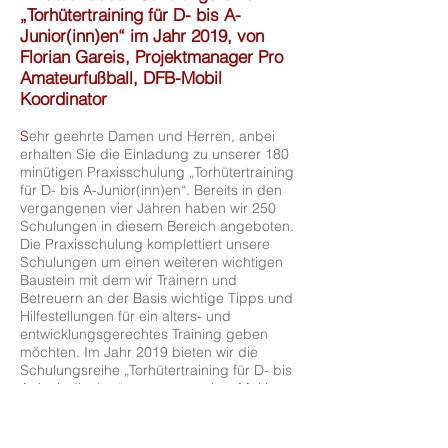
„Torhütertraining für D- bis A-
Junior(inn)en“ im Jahr 2019, von
Florian Gareis, Projektmanager Pro
Amateurfußball, DFB-Mobil
Koordinator
S
ehr geehrte Damen und Herren, anbei
erhalten Sie die Einladung zu unserer 180
minütigen Praxisschulung „Torhütertraining
für D- bis A-Junior(inn)en“. Bereits in den
vergangenen vier Jahren haben wir 250
Schulungen in diesem Bereich angeboten.
Die Praxisschulung komplettiert unsere
Schulungen um einen weiteren wichtigen
Baustein mit dem wir Trainern und
Betreuern an der Basis wichtige Tipps und
Hilfestellungen für ein alters- und
entwicklungsgerechtes Training geben
möchten. Im Jahr 2019 bieten wir die
Schulungsreihe „Torhütertraining für D- bis
A-Junior(inn)en“ nun zum zweiten Mal in
zwei Bausteinen an. Es wird empfohlen,
zunächst Baustein 1 zu besuchen.
Inhalte Schulungsbaustein 1: